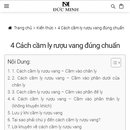
Đi
Chuyển
D
đến
đến
a
Điều
nội
Trang chủ
n
hướng
dung
h
Trang chủ
Kiến thức
4 Cách cầm ly rượu vang đúng chuẩn
Sản phẩm
m
ụ
4 Cách cầm ly rượu vang đúng chuẩn
c
Phụ Kiện Rượu Vang
Ly rượu vang
Nội Dung:
Decanter
1. Cách cầm ly rượu vang – Cầm vào chân ly
2. Cách cầm ly rượu vang – Cầm vào phần dưới của
Khui mở vang
chân ly
3. Cách cầm ly rượu vang – Cầm vào phần đế ly
Mở tự động
4. Cách cầm ly rượu vang – Cầm vào phần thân ly
(không khuyến khích)
Mở hơi khí nén
Lưu ý khi cầm ly rượu vang
Tại sao phải chú ý đến cách cầm ly rượu vang?
Bảo quản rượu vang
Lời khuyên về cách cầm ly rượu vang