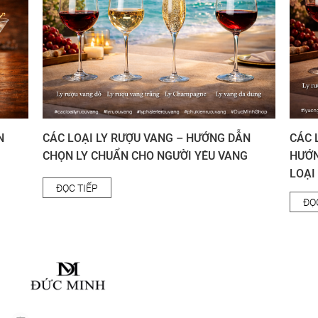
N
CÁC LOẠI LY RƯỢU VANG – HƯỚNG DẪN
CÁC 
CHỌN LY CHUẨN CHO NGƯỜI YÊU VANG
HƯỚN
LOẠI
ĐỌC TIẾP
ĐỌ