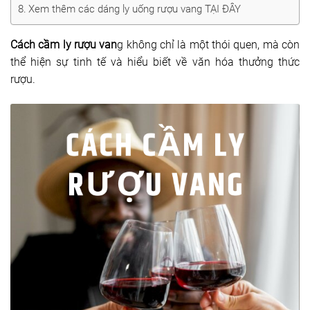
Xem thêm các dáng ly uống rượu vang TẠI ĐÂY
Dụng cụ rót rượu vang
Cách cầm ly rượu van
g không chỉ là một thói quen, mà còn
Xô ướp đá rượu vang
thể hiện sự tinh tế và hiểu biết về văn hóa thưởng thức
Khác
rượu.
Rượu Vang Nhập Khẩu
Giới thiệu
Kiến thức
Liên hệ