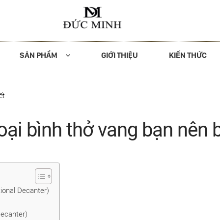
SẢN PHẨM
GIỚI THIỆU
KIẾN THỨC
ết
loại bình thở vang bạn nên b
tional Decanter)
Decanter)