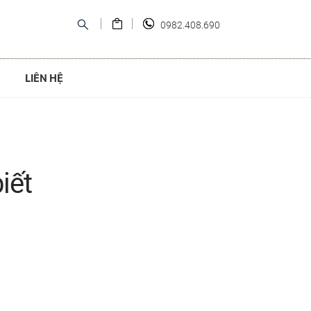
0982.408.690
LIÊN HỆ
iết