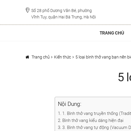
Đi
Chuyển
đến
đến
Số 28 phố Dương Văn Bé, phường
Vĩnh Tuy, quận Hai Bà Trưng, Hà Nội
Điều
nội
hướng
dung
TRANG CHỦ
Trang chủ
Kiến thức
5 loại bình thở vang bạn nên bi
5 
Nội Dung:
1. Bình thở vang truyền thống (Tradi
Bình thở vang kiểu dáng hiện đại
3. Bình thở vang tự động (Vacuum 