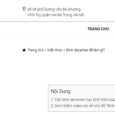
Đi
Chuyển
đến
đến
Số 28 phố Dương Văn Bé, phường
Vĩnh Tuy, quận Hai Bà Trưng, Hà Nội
Điều
nội
hướng
dung
TRANG CHỦ
Trang chủ
Kiến thức
Bình decanter để làm gì?
Nội Dung:
Các bình decanter hay bình thở rượu
Xem thêm video nói về chủ đề “Bình