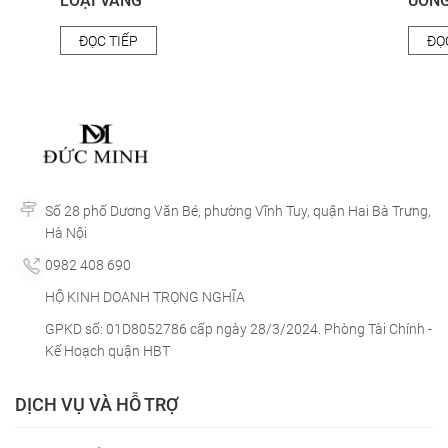
LOẠI VANG
UỐN
ĐỌC TIẾP
ĐỌ
Số 28 phố Dương Văn Bé, phường Vĩnh Tuy, quận Hai Bà Trưng,
Hà Nội
0982 408 690
HỘ KINH DOANH TRỌNG NGHĨA
GPKD số: 01D8052786 cấp ngày 28/3/2024. Phòng Tài Chính -
Kế Hoạch quận HBT
DỊCH VỤ VÀ HỖ TRỢ