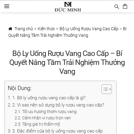
Đi
Chuyển
D
đến
đến
a
Điều
nội
Trang chủ
n
hướng
dung
h
Trang chủ
Kiến thức
Bộ Ly Uống Rượu Vang Cao Cấp – Bí
Sản phẩm
m
Quyết Nâng Tầm Trải Nghiệm Thưởng Vang
ụ
c
Phụ Kiện Rượu Vang
Bộ Ly Uống Rượu Vang Cao Cấp – Bí
Ly rượu vang
Quyết Nâng Tầm Trải Nghiệm Thưởng
Vang
Decanter
Khui mở vang
Nội Dung:
1. Bộ ly uống rượu vang cao cấp là gì?
Mở tự động
2. Vì sao nên sử dụng bộ ly rượu vang cao cấp?
Tối ưu hương thơm rượu vang
Mở hơi khí nén
Cảm nhận vị rượu trọn vẹn
Tăng giá trị thẩm mỹ
Bảo quản rượu vang
3. Đặc điểm của bộ ly uống rượu vang cao cấp