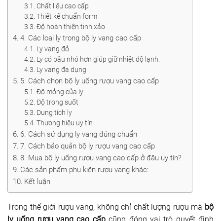
Chất liệu cao cấp
Dụng cụ rót rượu vang
Thiết kế chuẩn form
Độ hoàn thiện tinh xảo
Xô ướp đá rượu vang
4. Các loại ly trong bộ ly vang cao cấp
Ly vang đỏ
Khác
Ly có bầu nhỏ hơn giúp giữ nhiệt độ lạnh.
Ly vang đa dụng
Rượu Vang Nhập Khẩu
5. Cách chọn bộ ly uống rượu vang cao cấp
Độ mỏng của ly
Giới thiệu
Độ trong suốt
Dung tích ly
Kiến thức
Thương hiệu uy tín
6. Cách sử dụng ly vang đúng chuẩn
Liên hệ
7. Cách bảo quản bộ ly rượu vang cao cấp
8. Mua bộ ly uống rượu vang cao cấp ở đâu uy tín?
Các sản phẩm phụ kiện rượu vang khác:
Kết luận
Trong thế giới rượu vang, không chỉ chất lượng rượu mà
bộ
ly uống rượu vang cao cấp
cũng đóng vai trò quyết định