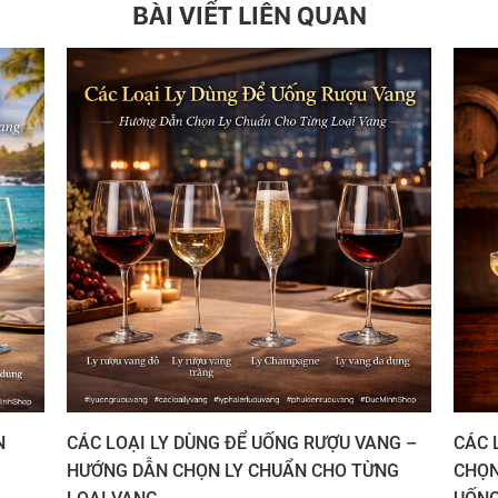
BÀI VIẾT LIÊN QUAN
N
CÁC LOẠI LY DÙNG ĐỂ UỐNG RƯỢU VANG –
CÁC 
G
HƯỚNG DẪN CHỌN LY CHUẨN CHO TỪNG
CHỌN