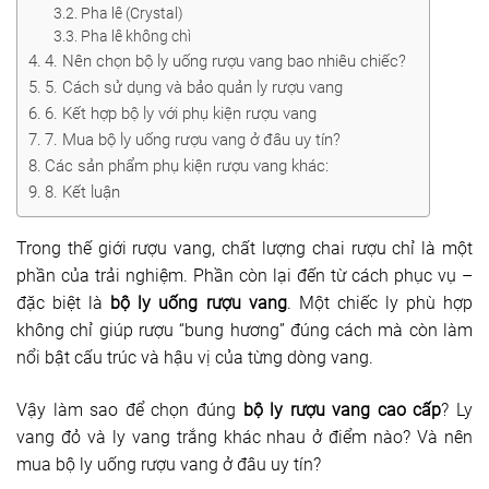
Pha lê (Crystal)
Dụng cụ rót rượu vang
Pha lê không chì
4. Nên chọn bộ ly uống rượu vang bao nhiêu chiếc?
Xô ướp đá rượu vang
5. Cách sử dụng và bảo quản ly rượu vang
6. Kết hợp bộ ly với phụ kiện rượu vang
Khác
7. Mua bộ ly uống rượu vang ở đâu uy tín?
Các sản phẩm phụ kiện rượu vang khác:
Rượu Vang Nhập Khẩu
8. Kết luận
Giới thiệu
Trong thế giới rượu vang, chất lượng chai rượu chỉ là một
Kiến thức
phần của trải nghiệm. Phần còn lại đến từ cách phục vụ –
đặc biệt là
bộ ly uống rượu vang
. Một chiếc ly phù hợp
Liên hệ
không chỉ giúp rượu “bung hương” đúng cách mà còn làm
nổi bật cấu trúc và hậu vị của từng dòng vang.
Vậy làm sao để chọn đúng
bộ ly rượu vang cao cấp
? Ly
vang đỏ và ly vang trắng khác nhau ở điểm nào? Và nên
mua bộ ly uống rượu vang ở đâu uy tín?