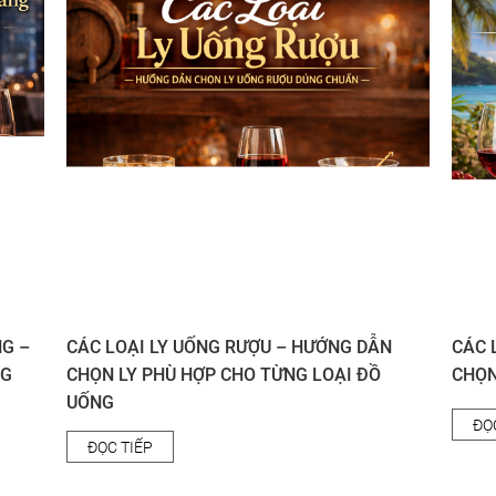
NG –
CÁC LOẠI LY UỐNG RƯỢU – HƯỚNG DẪN
CÁC 
NG
CHỌN LY PHÙ HỢP CHO TỪNG LOẠI ĐỒ
CHỌN
UỐNG
ĐỌ
ĐỌC TIẾP