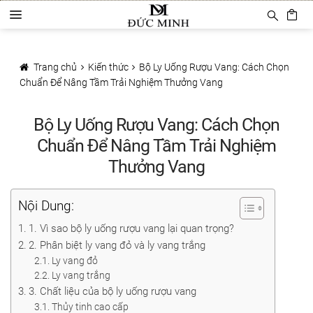
Đi
Chuyển
D
đến
đến
a
Điều
nội
Trang chủ
n
hướng
dung
h
Trang chủ
Kiến thức
Bộ Ly Uống Rượu Vang: Cách Chọn
Sản phẩm
m
Chuẩn Để Nâng Tầm Trải Nghiệm Thưởng Vang
ụ
c
Phụ Kiện Rượu Vang
Bộ Ly Uống Rượu Vang: Cách Chọn
Ly rượu vang
Chuẩn Để Nâng Tầm Trải Nghiệm
Thưởng Vang
Decanter
Khui mở vang
Nội Dung:
1. Vì sao bộ ly uống rượu vang lại quan trọng?
Mở tự động
2. Phân biệt ly vang đỏ và ly vang trắng
Ly vang đỏ
Mở hơi khí nén
Ly vang trắng
3. Chất liệu của bộ ly uống rượu vang
Bảo quản rượu vang
Thủy tinh cao cấp