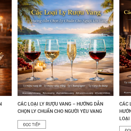
N
CÁC LOẠI LY RƯỢU VANG – HƯỚNG DẪN
CÁC 
CHỌN LY CHUẨN CHO NGƯỜI YÊU VANG
HƯỚN
LOẠI
ĐỌC TIẾP
ĐỌ