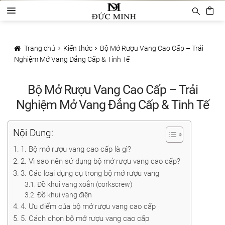
Đi
Chuyển
D
đến
đến
a
Điều
nội
Trang chủ
n
hướng
dung
h
Trang chủ
Kiến thức
Bộ Mở Rượu Vang Cao Cấp – Trải
Sản phẩm
m
Nghiệm Mở Vang Đẳng Cấp & Tinh Tế
ụ
c
Phụ Kiện Rượu Vang
Bộ Mở Rượu Vang Cao Cấp – Trải
Ly rượu vang
Nghiệm Mở Vang Đẳng Cấp & Tinh Tế
Decanter
Nội Dung:
Khui mở vang
1. Bộ mở rượu vang cao cấp là gì?
2. Vì sao nên sử dụng bộ mở rượu vang cao cấp?
Mở tự động
3. Các loại dụng cụ trong bộ mở rượu vang
Đồ khui vang xoắn (corkscrew)
Mở hơi khí nén
Đồ khui vang điện
4. Ưu điểm của bộ mở rượu vang cao cấp
Bảo quản rượu vang
5. Cách chọn bộ mở rượu vang cao cấp