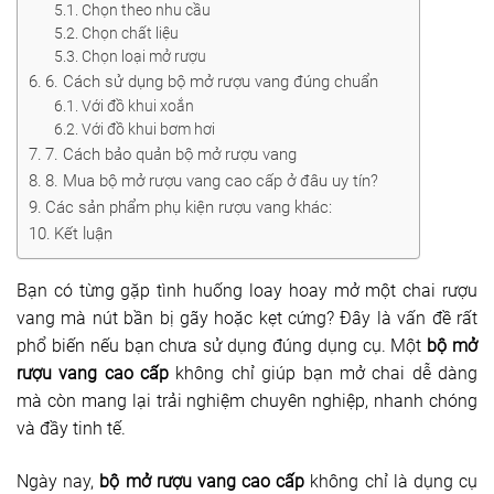
Chọn theo nhu cầu
Dụng cụ rót rượu vang
Chọn chất liệu
Chọn loại mở rượu
Xô ướp đá rượu vang
6. Cách sử dụng bộ mở rượu vang đúng chuẩn
Với đồ khui xoắn
Khác
Với đồ khui bơm hơi
7. Cách bảo quản bộ mở rượu vang
Rượu Vang Nhập Khẩu
8. Mua bộ mở rượu vang cao cấp ở đâu uy tín?
Các sản phẩm phụ kiện rượu vang khác:
Giới thiệu
Kết luận
Kiến thức
Bạn có từng gặp tình huống loay hoay mở một chai rượu
vang mà nút bần bị gãy hoặc kẹt cứng? Đây là vấn đề rất
Liên hệ
phổ biến nếu bạn chưa sử dụng đúng dụng cụ. Một
bộ mở
rượu vang cao cấp
không chỉ giúp bạn mở chai dễ dàng
mà còn mang lại trải nghiệm chuyên nghiệp, nhanh chóng
và đầy tinh tế.
Ngày nay,
bộ mở rượu vang cao cấp
không chỉ là dụng cụ