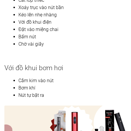
Cắt lớp thiếc
Xoáy trục vào nút bần
Kéo lên nhẹ nhàng
Với đồ khui điện
Đặt vào miệng chai
Bấm nút
Chờ vài giây
Với đồ khui bơm hơi
Cắm kim vào nút
Bơm khí
Nút tự bật ra