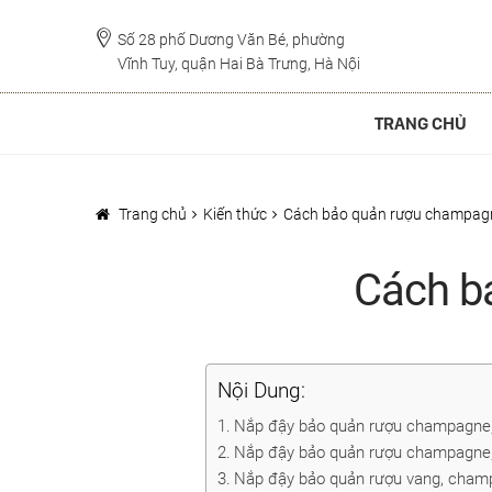
Đi
Chuyển
đến
đến
Số 28 phố Dương Văn Bé, phường
Vĩnh Tuy, quận Hai Bà Trưng, Hà Nội
Điều
nội
hướng
dung
TRANG CHỦ
Trang chủ
Kiến thức
Cách bảo quản rượu champagn
Cách b
Nội Dung:
Nắp đậy bảo quản rượu champagne,
Nắp đậy bảo quản rượu champagne, 
Nắp đậy bảo quản rượu vang, cham