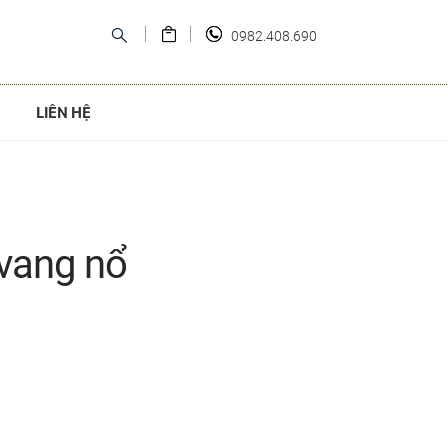
0982.408.690
LIÊN HỆ
vang nổ