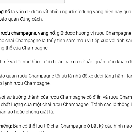
ng nổ
là vấn đề được rất nhiều người sử dụng vang hiện nay q
 bảo quản đúng cách.
 rượu champagne, vang nổ
, giữ được hương vị rượu Champagne
c chai Champagne là thủy tinh sẫm màu vì tiếp xúc với ánh sán
ổng thể của Champagne.
ẻ và tối như hầm rượu hoặc các cơ sở bảo quản rượu khác để l
bảo quản rượu Champagne tối ưu là nhà để xe dưới tầng hầm, t
ướp lạnh rượu Champagne.
 với sự trưởng thành của rượu Champagne cổ điển và rượu Cham
i chất lượng của một chai rượu Champagne. Tránh các lỗ thông 
ần áo hoặc phòng giặt là.
hiêng:
Bạn có thể lưu trữ chai Champagne ở bất kỳ cấu hình nà