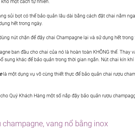
 khô một cách tự nhiên.
g sủi bọt có thể bảo quản lâu dài bằng cách đặt chai nằm ngan
dụng hết trong ngày.
dùng nút chặn để đậy chai Champagne lại và sử dụng hết trong v
agne ban đầu cho chai của nó là hoàn toàn KHÔNG thể. Thay và
ổ sung khác để bảo quản trong thời gian ngắn. Nút chai kín khí
e
là một dụng vụ vô cùng thiết thực để bảo quản chai rượu cha
u cho Quý Khách Hàng một số nắp đậy bảo quản rượu champagg
 champagne, vang nổ bằng inox