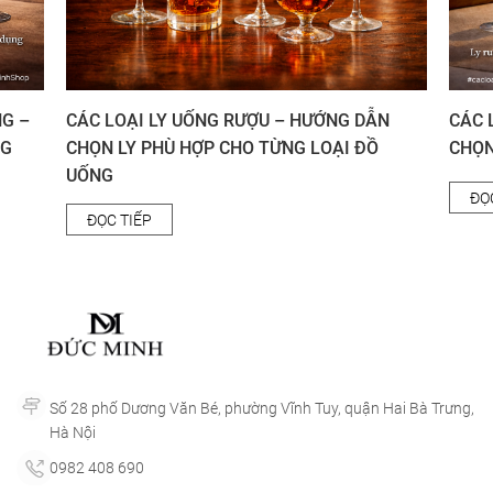
 – HƯỚNG DẪN
CÁC LOẠI LY RƯỢU VANG – HƯỚNG DẪN
ỪNG LOẠI ĐỒ
CHỌN LY CHUẨN CHO NGƯỜI YÊU VANG
ĐỌC TIẾP
Số 28 phố Dương Văn Bé, phường Vĩnh Tuy, quận Hai Bà Trưng,
Hà Nội
0982 408 690