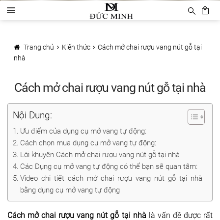
Đi
Chuyển
D
đến
đến
a
Điều
nội
Trang chủ
n
hướng
dung
h
Trang chủ
Kiến thức
Cách mở chai rượu vang nút gỗ tại
Sản phẩm
m
nhà
ụ
c
Phụ Kiện Rượu Vang
Cách mở chai rượu vang nút gỗ tại nhà
Ly rượu vang
Nội Dung:
Decanter
Ưu điểm của dụng cụ mở vang tự động:
Khui mở vang
Cách chọn mua dụng cụ mở vang tự động:
Lời khuyên Cách mở chai rượu vang nút gỗ tại nhà
Mở tự động
Các Dụng cụ mở vang tự động có thể bạn sẽ quan tâm:
Video chi tiết cách mở chai rượu vang nút gỗ tại nhà
Mở hơi khí nén
bằng dụng cụ mở vang tự động
Bảo quản rượu vang
Cách mở chai rượu vang nút gỗ tại nhà
là vấn đề được rất