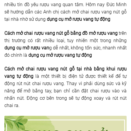
nhiều tín đồ yêu rượu vang quan tâm. Hôm nay Đức Minh
Dụng cụ rót rượu vang
sẽ hướng dẫn các Anh chị cách mở chai rượu vang nút gỗ
tại nhà nhờ sử dụng
Xô ướp đá rượu vang
dụng cụ mở rượu vang tự động
Khác
Cách mở chai rượu vang nút gỗ bằng đồ mở rượu vang
trên
thị trường có rất nhiều loại, tuy nhiên một trong những
Rượu Vang Nhập Khẩu
dụng cụ mở rượu van
g dễ nhất, không tốn sức, nhanh nhất
đó chính là
dụng cụ mở rượu vang tự động
Giới thiệu
Cách mở chai rượu vang nút gỗ tại nhà bằng khui rượu
Kiến thức
vang tự động
là một thiết bị điện tử được thiết kế để tự
động rút nút chai rượu vang. Thay vì phải dùng sức và kỹ
Liên hệ
năng để mở bằng tay, bạn chỉ cần đặt chai rượu vào và
nhấn nút. Động cơ bên trong sẽ tự động xoay và rút nút
chai ra.