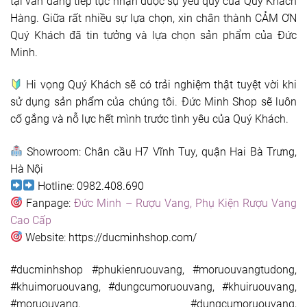
tại vẫn đang tiếp tục nhận được sự yêu quý của Quý Khách
Hàng. Giữa rất nhiều sự lựa chọn, xin chân thành CẢM ƠN
Quý Khách đã tin tưởng và lựa chọn sản phẩm của Đức
Minh.
Hi vọng Quý Khách sẽ có trải nghiệm thật tuyệt vời khi
sử dụng sản phẩm của chúng tôi. Đức Minh Shop sẽ luôn
cố gắng và nỗ lực hết mình trước tình yêu của Quý Khách.
Showroom: Chân cầu H7 Vĩnh Tuy, quận Hai Bà Trưng,
Hà Nội
Hotline: 0982.408.690
Fanpage:
Đức Minh – Rượu Vang, Phụ Kiện Rượu Vang
Cao Cấp
Website: https://ducminhshop.com/
#ducminhshop #phukienruouvang, #moruouvangtudong,
#khuimoruouvang, #dungcumoruouvang, #khuiruouvang,
#moruouvang, #dungcumoruouvang,