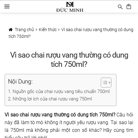
Đi
Chuyển
D
đến
đến
a
Điều
nội
Trang chủ
n
hướng
dung
h
Trang chủ
Kiến thức
Vì sao chai rượu vang thường có dung
Sản phẩm
m
tích 750ml?
ụ
c
Phụ Kiện Rượu Vang
Vì sao chai rượu vang thường có dung
Ly rượu vang
tích 750ml?
Decanter
Nội Dung:
Khui mở vang
Nguồn gốc của chai rượu vang tiêu chuẩn 750ml
Những lợi ích của chai rượu vang 750ml
Mở tự động
Vì sao chai rượu vang thường có dung tích 750ml?
Câu hỏi
Mở hơi khí nén
này đã làm tò mò không ít người yêu rượu vang. Tại sao lại
là 750ml mà không phải một con số khác? Hãy cùng tìm
Bảo quản rượu vang
hiểu câu trả lời nhé!