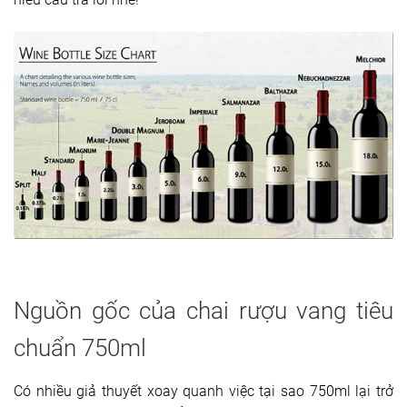
Dụng cụ rót rượu vang
Xô ướp đá rượu vang
Khác
Rượu Vang Nhập Khẩu
Giới thiệu
Kiến thức
Liên hệ
Nguồn gốc của chai rượu vang tiêu
chuẩn 750ml
Có nhiều giả thuyết xoay quanh việc tại sao 750ml lại trở