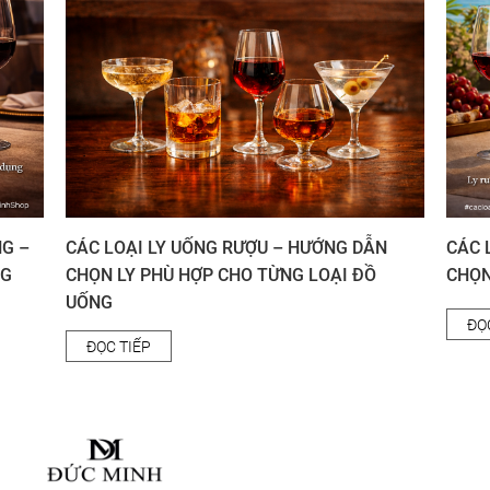
G –
CÁC LOẠI LY UỐNG RƯỢU – HƯỚNG DẪN
CÁC L
G
CHỌN LY PHÙ HỢP CHO TỪNG LOẠI ĐỒ
CHỌN 
UỐNG
ĐỌC
ĐỌC TIẾP