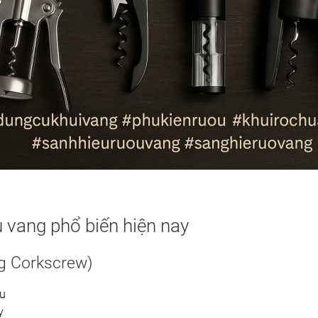
u vang phổ biến hiện nay
g Corkscrew)
ầu
y