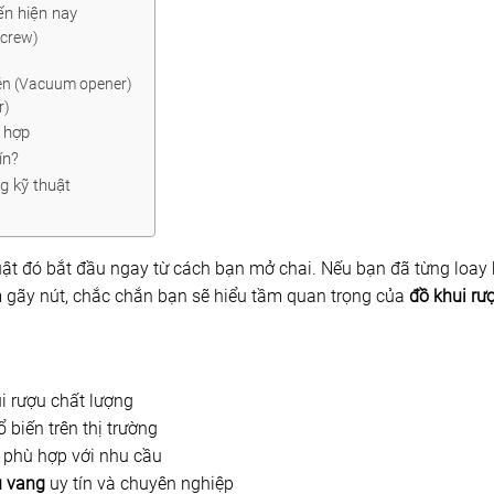
ến hiện nay
screw)
nén (Vacuum opener)
r)
 hợp
ín?
g kỹ thuật
uật đó bắt đầu ngay từ cách bạn mở chai. Nếu bạn đã từng loa
àm gãy nút, chắc chắn bạn sẽ hiểu tầm quan trọng của
đồ khui rư
i rượu chất lượng
 biến trên thị trường
 phù hợp với nhu cầu
u vang
uy tín và chuyên nghiệp