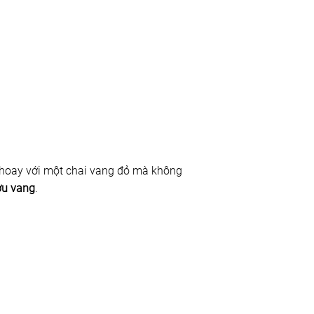
y hoay với một chai vang đỏ mà không
ợu vang
.