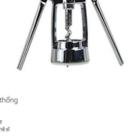
 thống
ẹ
hệ sĩ