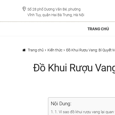
Đi
Chuyển
đến
đến
Số 28 phố Dương Văn Bé, phường
Vĩnh Tuy, quận Hai Bà Trưng, Hà Nội
Điều
nội
hướng
dung
TRANG CHỦ
Trang chủ
Kiến thức
Đồ Khui Rượu Vang: Bí Quyết 
Đồ Khui Rượu Vang
Nội Dung:
1. Vì sao đồ khui rượu vang lại quan