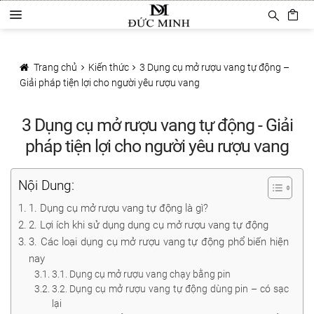
Đi
Chuyển
D
đến
đến
a
Điều
nội
Trang chủ
n
hướng
dung
h
Trang chủ
Kiến thức
3 Dụng cụ mở rượu vang tự động –
Sản phẩm
m
Giải pháp tiện lợi cho người yêu rượu vang
ụ
c
Phụ Kiện Rượu Vang
3 Dụng cụ mở rượu vang tự động - Giải
Ly rượu vang
pháp tiện lợi cho người yêu rượu vang
Decanter
Nội Dung:
Khui mở vang
1. Dụng cụ mở rượu vang tự động là gì?
2. Lợi ích khi sử dụng dụng cụ mở rượu vang tự động
Mở tự động
3. Các loại dụng cụ mở rượu vang tự động phổ biến hiện
nay
Mở hơi khí nén
3.1. Dụng cụ mở rượu vang chạy bằng pin
3.2. Dụng cụ mở rượu vang tự động dùng pin – có sạc
Bảo quản rượu vang
lại