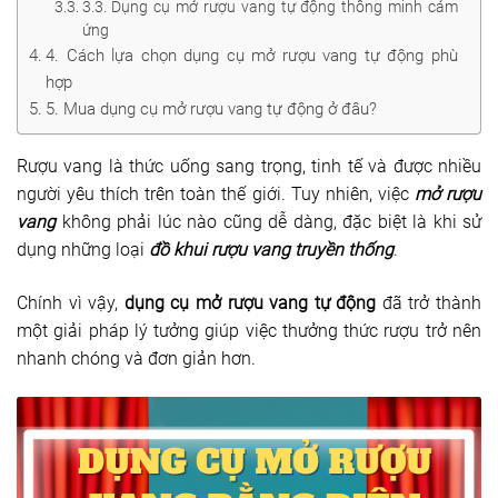
3.3. Dụng cụ mở rượu vang tự động thông minh cảm
Dụng cụ rót rượu vang
ứng
4. Cách lựa chọn dụng cụ mở rượu vang tự động phù
Xô ướp đá rượu vang
hợp
5. Mua dụng cụ mở rượu vang tự động ở đâu?
Khác
Rượu vang là thức uống sang trọng, tinh tế và được nhiều
Rượu Vang Nhập Khẩu
người yêu thích trên toàn thế giới. Tuy nhiên, việc
mở rượu
vang
không phải lúc nào cũng dễ dàng, đặc biệt là khi sử
Giới thiệu
dụng những loại
đồ khui rượu vang truyền thống
.
Kiến thức
Chính vì vậy,
dụng cụ mở rượu vang tự động
đã trở thành
Liên hệ
một giải pháp lý tưởng giúp việc thưởng thức rượu trở nên
nhanh chóng và đơn giản hơn.