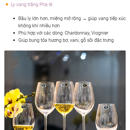
Ly vang trắng Pha lê
Bầu ly lớn hơn, miệng mở rộng → giúp vang tiếp xúc
không khí nhiều hơn
Phù hợp với các dòng: Chardonnay, Viognier
Giúp bung tỏa hương bơ, vani, gỗ sồi đặc trưng