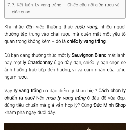
7. Kết luận: Ly vang trắng – Chiếc cầu nối giữa rượu và
Dụng cụ rót rượu vang
giác quan
Xô ướp đá rượu vang
Khi nhắc đến việc thưởng thức
rượu vang
, nhiều người
Khác
thường tập trung vào chai rượu mà quên mất một yếu tố
quan trọng không kém – đó là
chiếc ly vang trắng
.
Rượu Vang Nhập Khẩu
Dù bạn đang thưởng thức một ly
Sauvignon Blanc
mát lạnh
Giới thiệu
hay một
ly Chardonnay
ủ gỗ đầy đặn, chiếc ly bạn chọn sẽ
ảnh hưởng trực tiếp đến hương, vị và cảm nhận của từng
Kiến thức
ngụm rượu.
Liên hệ
Vậy l
y vang trắng
có đặc điểm gì khác biệt?
Cách chọn ly
chuẩn ra sao?
Nên
mua ly vang trắng
ở đâu để vừa đẹp,
đúng tiêu chuẩn mà giá vẫn hợp lý? Cùng
Đức Minh Shop
khám phá ngay dưới đây.