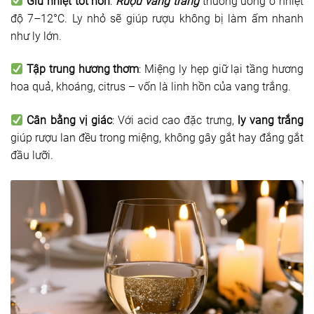
Giữ nhiệt tốt hơn
:
Rượu vang trắng
thường uống ở nhiệt
độ 7–12°C. Ly nhỏ sẽ giúp rượu không bị làm ấm nhanh
như ly lớn.
Tập trung hương thơm
: Miệng ly hẹp giữ lại tầng hương
hoa quả, khoáng, citrus – vốn là linh hồn của vang trắng.
Cân bằng vị giác
: Với acid cao đặc trưng,
ly vang trắng
giúp rượu lan đều trong miệng, không gây gắt hay đắng gắt
đầu lưỡi.