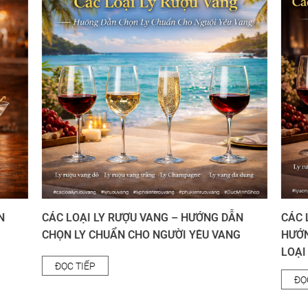
N
CÁC LOẠI LY RƯỢU VANG – HƯỚNG DẪN
CÁC 
CHỌN LY CHUẨN CHO NGƯỜI YÊU VANG
HƯỚN
LOẠI
ĐỌC TIẾP
ĐỌ