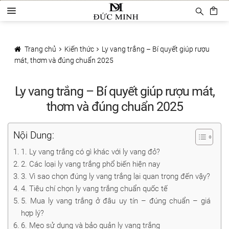
Đi
Chuyển
D
đến
đến
a
Điều
nội
Trang chủ
n
hướng
dung
h
Trang chủ
Kiến thức
Ly vang trắng – Bí quyết giúp rượu
Sản phẩm
m
mát, thơm và đúng chuẩn 2025
ụ
c
Phụ Kiện Rượu Vang
Ly vang trắng – Bí quyết giúp rượu mát,
Ly rượu vang
thơm và đúng chuẩn 2025
Decanter
Nội Dung:
Khui mở vang
1. Ly vang trắng có gì khác với ly vang đỏ?
2. Các loại ly vang trắng phổ biến hiện nay
Mở tự động
3. Vì sao chọn đúng ly vang trắng lại quan trọng đến vậy?
4. Tiêu chí chọn ly vang trắng chuẩn quốc tế
Mở hơi khí nén
5. Mua ly vang trắng ở đâu uy tín – đúng chuẩn – giá
hợp lý?
Bảo quản rượu vang
6. Mẹo sử dụng và bảo quản ly vang trắng