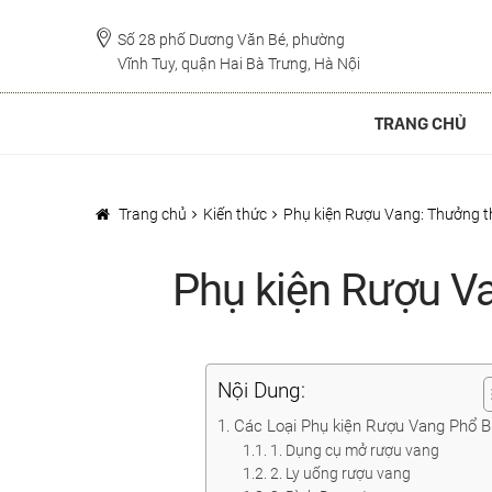
Đi
Chuyển
đến
đến
Số 28 phố Dương Văn Bé, phường
Vĩnh Tuy, quận Hai Bà Trưng, Hà Nội
Điều
nội
hướng
dung
TRANG CHỦ
Trang chủ
Kiến thức
Phụ kiện Rượu Vang: Thưởng 
Phụ kiện Rượu V
Nội Dung:
Các Loại Phụ kiện Rượu Vang Phổ B
1. Dụng cụ mở rượu vang
2. Ly uống rượu vang