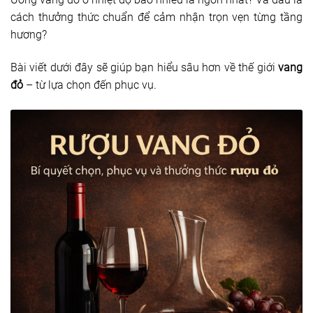
cách thưởng thức chuẩn để cảm nhận trọn vẹn từng tầng
hương?
Bài viết dưới đây sẽ giúp bạn hiểu sâu hơn về thế giới
vang
đỏ
– từ lựa chọn đến phục vụ.