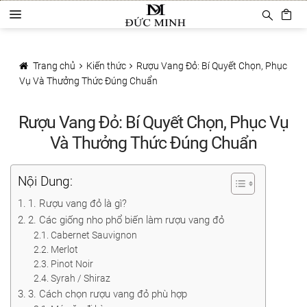
Đi
Chuyển
D
đến
đến
a
Điều
nội
Trang chủ
n
hướng
dung
h
Trang chủ
Kiến thức
Rượu Vang Đỏ: Bí Quyết Chọn, Phục
Sản phẩm
m
Vụ Và Thưởng Thức Đúng Chuẩn
ụ
c
Phụ Kiện Rượu Vang
Rượu Vang Đỏ: Bí Quyết Chọn, Phục Vụ
Ly rượu vang
Và Thưởng Thức Đúng Chuẩn
Decanter
Nội Dung:
Khui mở vang
1. Rượu vang đỏ là gì?
2. Các giống nho phổ biến làm rượu vang đỏ
Mở tự động
Cabernet Sauvignon
Merlot
Mở hơi khí nén
Pinot Noir
Syrah / Shiraz
Bảo quản rượu vang
3. Cách chọn rượu vang đỏ phù hợp