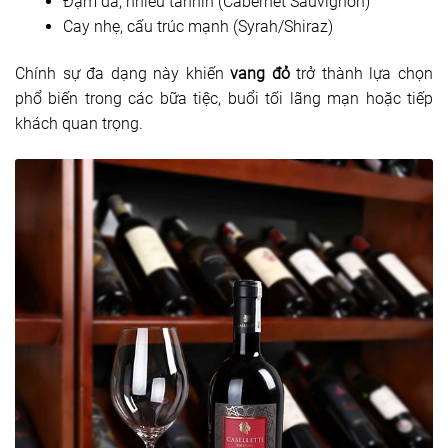
Đậm đà, nhiều tannin (Cabernet Sauvignon)
Cay nhẹ, cấu trúc mạnh (Syrah/Shiraz)
Chính sự đa dạng này khiến
vang đỏ
trở thành lựa chọn
phổ biến trong các bữa tiệc, buổi tối lãng mạn hoặc tiếp
khách quan trọng.