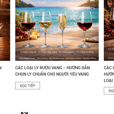
N
CÁC LOẠI LY RƯỢU VANG – HƯỚNG DẪN
CÁC 
CHỌN LY CHUẨN CHO NGƯỜI YÊU VANG
HƯỚN
LOẠI
ĐỌC TIẾP
ĐỌ