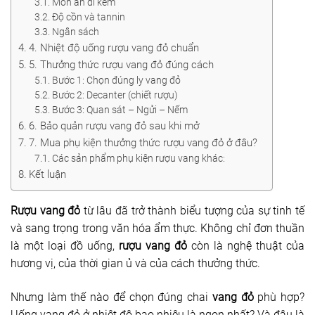
Món ăn đi kèm
Dụng cụ rót rượu vang
Độ cồn và tannin
Ngân sách
Xô ướp đá rượu vang
4. Nhiệt độ uống rượu vang đỏ chuẩn
5. Thưởng thức rượu vang đỏ đúng cách
Khác
Bước 1: Chọn đúng ly vang đỏ
Bước 2: Decanter (chiết rượu)
Rượu Vang Nhập Khẩu
Bước 3: Quan sát – Ngửi – Nếm
6. Bảo quản rượu vang đỏ sau khi mở
Giới thiệu
7. Mua phụ kiện thưởng thức rượu vang đỏ ở đâu?
Các sản phẩm phụ kiện rượu vang khác:
Kiến thức
Kết luận
Liên hệ
Rượu vang đỏ
từ lâu đã trở thành biểu tượng của sự tinh tế
và sang trọng trong văn hóa ẩm thực. Không chỉ đơn thuần
là một loại đồ uống,
rượu vang đỏ
còn là nghệ thuật của
hương vị, của thời gian ủ và của cách thưởng thức.
Nhưng làm thế nào để chọn đúng chai
vang đỏ
phù hợp?
Uống vang đỏ ở nhiệt độ bao nhiêu là ngon nhất? Và đâu là