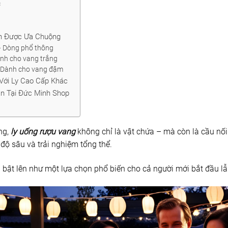
c
an Được Ưa Chuộng
 – Dòng phổ thông
ành cho vang trắng
– Dành cho vang đậm
 Với Ly Cao Cấp Khác
an Tại Đức Minh Shop
ng,
ly uống rượu vang
không chỉ là vật chứa – mà còn là cầu nối
, độ sâu và trải nghiệm tổng thể.
 bật lên như một lựa chọn phổ biến cho cả người mới bắt đầu l