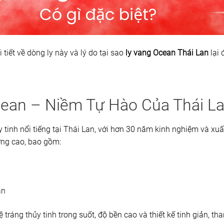
 tiết về dòng ly này và lý do tại sao
ly vang Ocean Thái Lan
lại 
cean – Niềm Tự Hào Của Thái L
y tinh nổi tiếng tại Thái Lan, với hơn 30 năm kinh nghiệm và x
ợng cao, bao gồm:
ạn
tráng thủy tinh trong suốt, độ bền cao và thiết kế tinh giản, tha