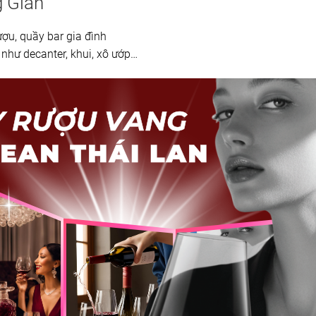
g Gian
ượu, quầy bar gia đình
 như decanter, khui, xô ướp…