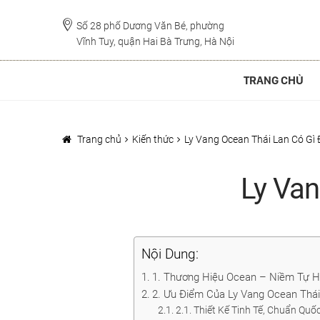
Đi
Chuyển
đến
đến
Số 28 phố Dương Văn Bé, phường
Vĩnh Tuy, quận Hai Bà Trưng, Hà Nội
Điều
nội
hướng
dung
TRANG CHỦ
Trang chủ
Kiến thức
Ly Vang Ocean Thái Lan Có Gì 
Ly Van
Nội Dung:
1. Thương Hiệu Ocean – Niềm Tự H
2. Ưu Điểm Của Ly Vang Ocean Thái
2.1. Thiết Kế Tinh Tế, Chuẩn Quố