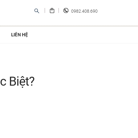
0982.408.690
LIÊN HỆ
c Biệt?