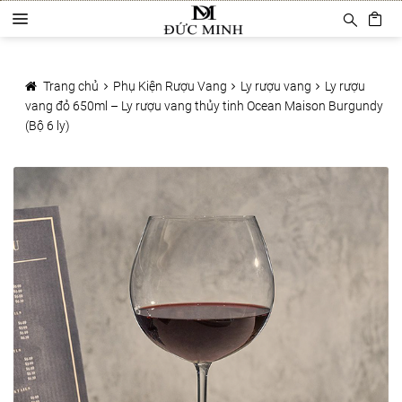
Đi
Chuyển
D
đến
đến
a
Điều
nội
Trang chủ
n
hướng
dung
h
Trang chủ
Phụ Kiện Rượu Vang
Ly rượu vang
Ly rượu
Sản phẩm
m
vang đỏ 650ml – Ly rượu vang thủy tinh Ocean Maison Burgundy
ụ
(Bộ 6 ly)
c
Phụ Kiện Rượu Vang
Ly rượu vang
Decanter
Khui mở vang
Mở tự động
Mở hơi khí nén
Bảo quản rượu vang