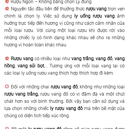
Rượu Ngon – Không bằng chọn Ly đúng.
Nguyên tắc đầu tiên để thưởng thức
rượu vang
trọn vẹn
chính là chọn ly. Việc sử dụng
ly uống rượu vang
ảnh
hưởng trực tiếp đến hương vị cũng như cách cảm nhận của
mỗi loại rượu. Với cùng một loại rượu khi được rót vào
những chiếc ly có hình dạng khác nhau sẽ cho ra những
hương vị hoàn toàn khác nhau.
Rượu vang
có nhiều loại như
vang trắng
,
vang đỏ
,
vang
hồng
,
vang sủi bọt
,… Tương ứng với mỗi loại vang lại có
các loại ly uống rượu vang thích hợp thích hơp đi kèm.
Đối với những chai
rượu vang đỏ
, không như những loại
rượu vang trắng,
rượu vang đỏ có vị đậm đà và một chút
chát hơn so với bình thường. Bởi vậy bạn cần sử dụng và
lựa chọn những chiếc
ly rượu vang đỏ
mà trên bề mặt của
chúng có diện tích tiếp xúc rộng.