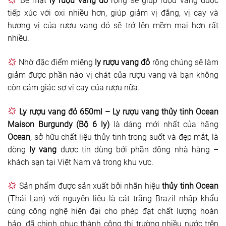
Bề mặt
ly rượu vang đỏ
rộng sẽ giúp rượu vang được
tiếp xúc với oxi nhiều hơn, giúp giảm vị đắng, vị cay và
hương vị của rượu vang đỏ sẽ trở lên mềm mại hơn rất
nhiều.
Nhờ đặc điểm miệng
ly rượu vang đỏ
rộng chúng sẽ làm
giảm được phần nào vị chát của rượu vang và bạn không
còn cảm giác sợ vị cay của rượu nữa.
Ly rượu vang đỏ 650ml – Ly rượu vang thủy tinh Ocean
Maison Burgundy (Bộ 6 ly)
là dáng mới nhất của hãng
Ocean
, sở hữu chất liệu thủy tinh trong suốt và đẹp mắt, là
dòng
ly vang
được tin dùng bởi phần đông nhà hàng –
khách sạn tại Việt Nam và trong khu vực.
Sản phẩm được sản xuất bởi nhãn hiệu
thủy tinh Ocean
(Thái Lan) với nguyên liệu là cát trắng Brazil nhập khẩu
cùng công nghệ hiện đại cho phép đạt chất lượng hoàn
hảo, đã chinh phục thành công thị trường nhiều nước trên