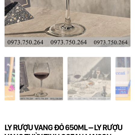
Dụng cụ rót rượu vang
Xô ướp đá rượu vang
Khác
Rượu Vang Nhập Khẩu
Giới thiệu
Kiến thức
Liên hệ
LY RƯỢU VANG ĐỎ 650ML – LY RƯỢU