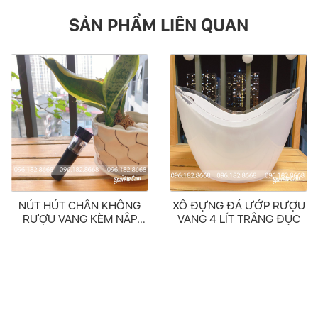
SẢN PHẨM LIÊN QUAN
NÚT HÚT CHÂN KHÔNG
XÔ ĐỰNG ĐÁ ƯỚP RƯỢU
RƯỢU VANG KÈM NẮP
VANG 4 LÍT TRẮNG ĐỤC
ĐẬY – DỤNG CỤ BẢO
QUẢN RƯỢU VANG