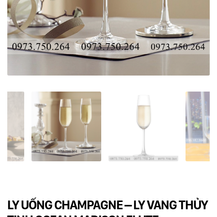
Dụng cụ rót rượu vang
Xô ướp đá rượu vang
Khác
Rượu Vang Nhập Khẩu
Giới thiệu
Kiến thức
Liên hệ
LY UỐNG CHAMPAGNE – LY VANG THỦY