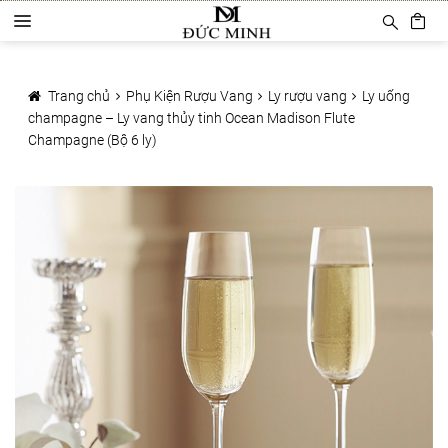
Đi
Chuyển
D
đến
đến
a
Điều
nội
Trang chủ
n
hướng
dung
h
Trang chủ
Phụ Kiện Rượu Vang
Ly rượu vang
Ly uống
Sản phẩm
m
champagne – Ly vang thủy tinh Ocean Madison Flute
ụ
Champagne (Bộ 6 ly)
c
Phụ Kiện Rượu Vang
Ly rượu vang
Decanter
Khui mở vang
Mở tự động
Mở hơi khí nén
Bảo quản rượu vang