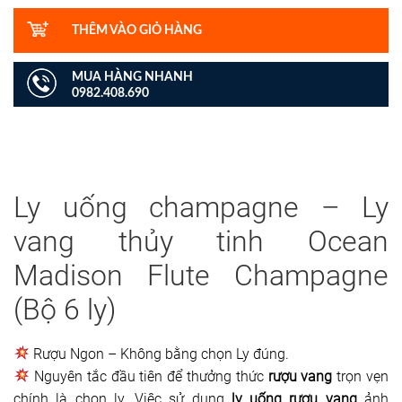
lượng
THÊM VÀO GIỎ HÀNG
MUA HÀNG NHANH
0982.408.690
Ly uống champagne – Ly
vang thủy tinh Ocean
Madison Flute Champagne
(Bộ 6 ly)
Rượu Ngon – Không bằng chọn Ly đúng.
Nguyên tắc đầu tiên để thưởng thức
rượu vang
trọn vẹn
chính là chọn ly. Việc sử dụng
ly uống rượu vang
ảnh