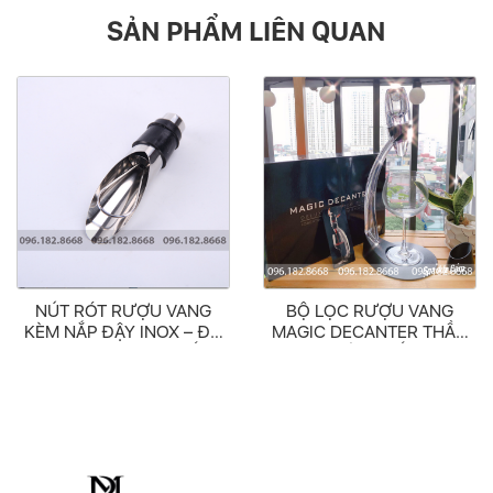
SẢN PHẨM LIÊN QUAN
NÚT RÓT RƯỢU VANG
BỘ LỌC RƯỢU VANG
KÈM NẮP ĐẬY INOX – ĐỒ
MAGIC DECANTER THẦN
RÓT RƯỢU VANG SỐ 1
THÁNH SỐ 1