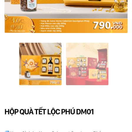
Dụng cụ rót rượu vang
Xô ướp đá rượu vang
Khác
Rượu Vang Nhập Khẩu
Giới thiệu
Kiến thức
Liên hệ
HỘP QUÀ TẾT LỘC PHÚ DM01