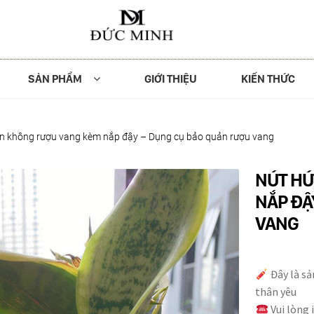
SẢN PHẨM
GIỚI THIỆU
KIẾN THỨC
ân không rượu vang kèm nắp đậy – Dụng cụ bảo quản rượu vang
NÚT HÚ
NẮP ĐẬ
VANG
Đây là sả
thân yêu
Vui lòng 