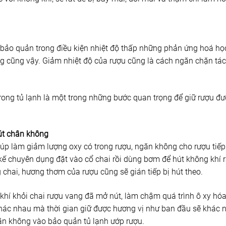
bảo quản trong điều kiện nhiệt độ thấp những phản ứng hoá họ
g cũng vậy. Giảm nhiệt độ của rượu cũng là cách ngăn chặn tá
trong tủ lạnh là một trong những bước quan trọng để giữ rượu đ
út chân không
úp làm giảm lượng oxy có trong rượu, ngăn không cho rượu tiếp
kế chuyên dụng đặt vào cổ chai rồi dùng bơm để hút không khí r
g chai, hương thơm của rượu cũng sẽ gián tiếp bị hút theo.
í khỏi chai rượu vang đã mở nút, làm chậm quá trình ô xy hóa,
hác nhau mà thời gian giữ được hương vị như ban đầu sẽ khác nh
ân không vào bảo quản tủ lạnh ướp rượu.