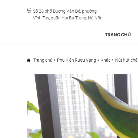
Đi
Chuyển
đến
đến
Số 28 phố Dương Văn Bé, phường
Vĩnh Tuy, quận Hai Bà Trưng, Hà Nội
Điều
nội
hướng
dung
TRANG CHỦ
Trang chủ
Phụ Kiện Rượu Vang
Khác
Nút hút ch