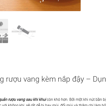
ng rượu vang kèm nắp đậy – Dụ
quản rượu vang sau khi khui
còn khó hơn. Bởi một khi nút bần bị
úc với không khí, sẽ rất dễ bị bay mùi, đổi mùi và thậm chí làm 