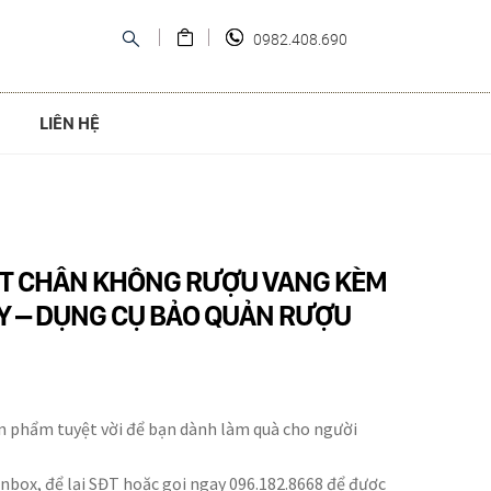
0982.408.690
LIÊN HỆ
T CHÂN KHÔNG RƯỢU VANG KÈM
Y – DỤNG CỤ BẢO QUẢN RƯỢU
n phẩm tuyệt vời để bạn dành làm quà cho người
inbox, để lại SĐT hoặc gọi ngay 096.182.8668 để được