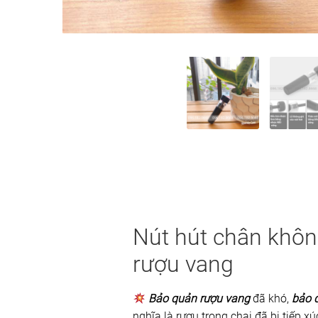
Nút hút chân khô
rượu vang
Bảo quản rượu vang
đã khó,
bảo 
nghĩa là rượu trong chai đã bị tiếp x