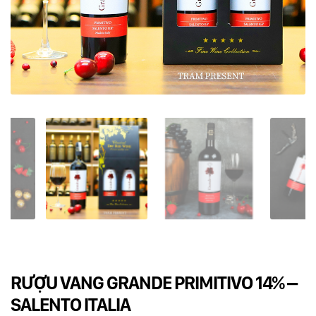
Dụng cụ rót rượu vang
Xô ướp đá rượu vang
Khác
Rượu Vang Nhập Khẩu
Giới thiệu
Kiến thức
Liên hệ
RƯỢU VANG GRANDE PRIMITIVO 14% –
SALENTO ITALIA