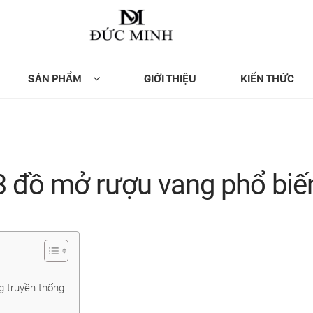
SẢN PHẨM
GIỚI THIỆU
KIẾN THỨC
3 đồ mở rượu vang phổ biế
 truyền thống