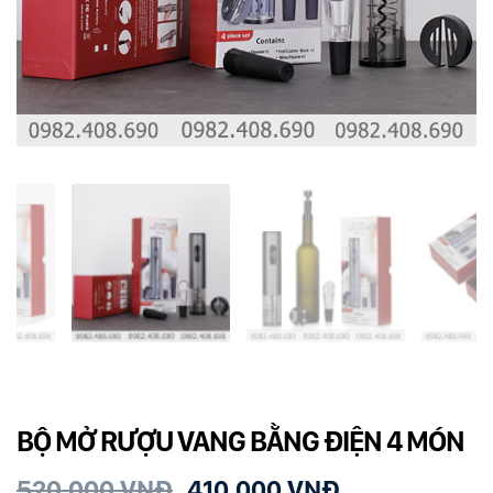
Dụng cụ rót rượu vang
Xô ướp đá rượu vang
Khác
Rượu Vang Nhập Khẩu
Giới thiệu
Kiến thức
Liên hệ
BỘ MỞ RƯỢU VANG BẰNG ĐIỆN 4 MÓN
520.000
VNĐ
410.000
VNĐ