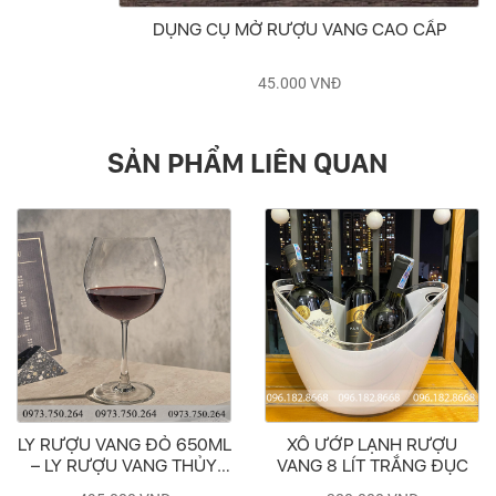
DỤNG CỤ MỞ RƯỢU VANG CAO CẤP
45.000
VNĐ
SẢN PHẨM LIÊN QUAN
RƯỢU VANG ĐỎ 650ML
XÔ ƯỚP LẠNH RƯỢU
LY 
LY RƯỢU VANG THỦY
VANG 8 LÍT TRẮNG ĐỤC
– 
INH OCEAN MAISON
T