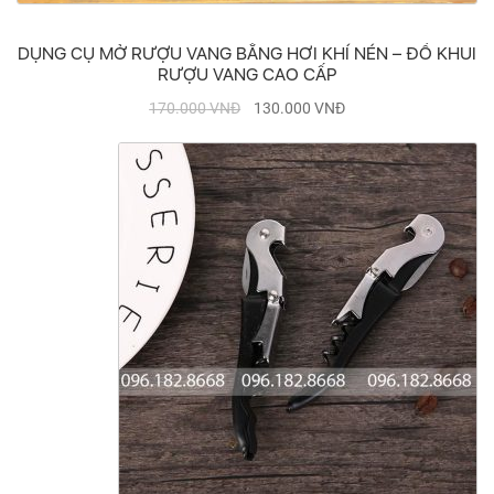
DỤNG CỤ MỞ RƯỢU VANG BẰNG HƠI KHÍ NÉN – ĐỒ KHUI
RƯỢU VANG CAO CẤP
170.000
VNĐ
130.000
VNĐ