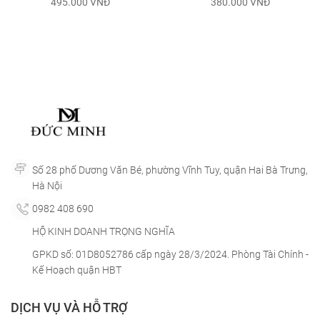
495.000
VNĐ
380.000
VNĐ
URGUNDY (BỘ 6 LY)
B
Số 28 phố Dương Văn Bé, phường Vĩnh Tuy, quận Hai Bà Trưng,
Hà Nội
0982 408 690
HỘ KINH DOANH TRỌNG NGHĨA
GPKD số: 01D8052786 cấp ngày 28/3/2024. Phòng Tài Chính -
Kế Hoạch quận HBT
DỊCH VỤ VÀ HỖ TRỢ