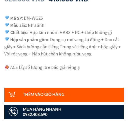
Mã SP
: DM-WG25
Màu sắc
: Như ảnh
Chất liệu
: Hợp kim nhôm + ABS + PC + thép không gỉ
Hộp sản phẩm gồm
: Dụng cụ mở vang tự động + Dao cắt
giấy + Sách hướng dẫn tiếng Trung và tiếng Anh + hộp giấy +
Vòi rót vang + Nắp hút chân không rượu vang
ACE lấy số lượng ib e báo giá riêng ạ
Số
lượng
THÊM VÀO GIỎ HÀNG
MUA HÀNG NHANH
0982.408.690