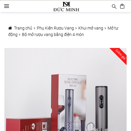
Đi
Chuyển
D
đến
đến
a
Điều
nội
Trang chủ
n
hướng
dung
h
Trang chủ
Phụ Kiện Rượu Vang
Khui mở vang
Mở tự
Sản phẩm
m
động
Bộ mở rượu vang bằng điện 4 món
ụ
c
Phụ Kiện Rượu Vang
Giảm giá
Ly rượu vang
Decanter
Khui mở vang
Mở tự động
Mở hơi khí nén
Bảo quản rượu vang