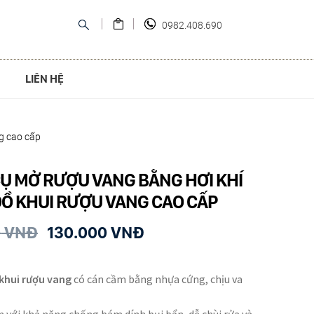
0982.408.690
LIÊN HỆ
g cao cấp
Ụ MỞ RƯỢU VANG BẰNG HƠI KHÍ
ĐỒ KHUI RƯỢU VANG CAO CẤP
0
VNĐ
130.000
VNĐ
khui rượu vang
có cán cầm bằng nhựa cứng, chịu va