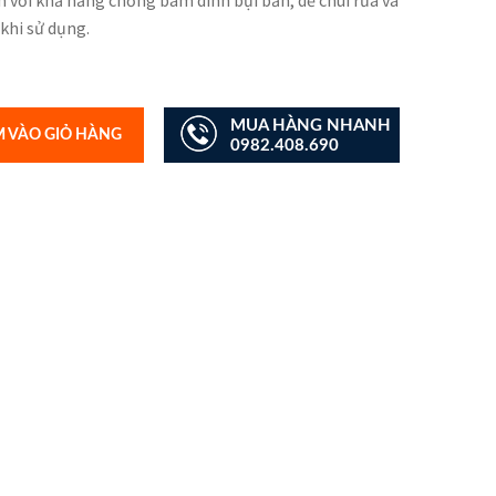
với khả năng chống bám dính bụi bẩn, dễ chùi rửa và
 khi sử dụng.
MUA HÀNG NHANH
 VÀO GIỎ HÀNG
0982.408.690