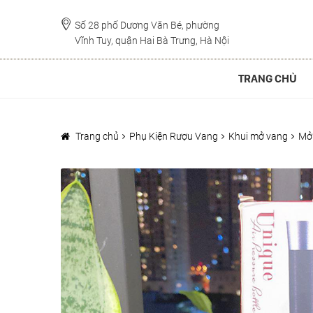
Đi
Chuyển
đến
đến
Số 28 phố Dương Văn Bé, phường
Vĩnh Tuy, quận Hai Bà Trưng, Hà Nội
Điều
nội
hướng
dung
TRANG CHỦ
Trang chủ
Phụ Kiện Rượu Vang
Khui mở vang
Mở 