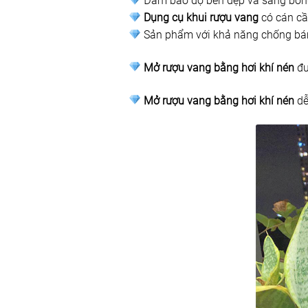
Đảm bảo độ bền đẹp và sáng bóng 
Dụng cụ khui rượu vang
có cán cầ
Sản phẩm với khả năng chống bám 
Mở rượu vang bằng hơi khí nén
đư
Mở rượu vang bằng hơi khí nén
dễ