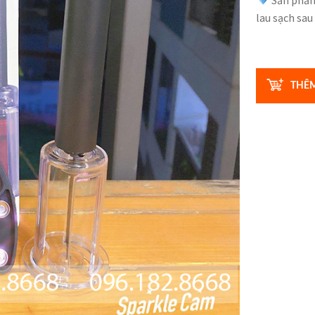
Sản phẩm 
lau sạch sau
Số
lượng
THÊM