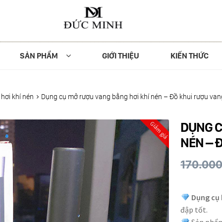
SẢN PHẨM
GIỚI THIỆU
KIẾN THỨC
hơi khí nén
Dụng cụ mở rượu vang bằng hơi khí nén – Đồ khui rượu van
DỤNG C
Giảm giá
NÉN – 
170.00
Dụng cụ 
đập tốt.