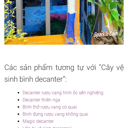
Các sản phẩm tương tự với “Cây vệ
sinh bình decanter”:
Decanter rượu vang hình ốc sên nghiêng
Decanter thiên nga
Bình thở rượu vang có quai
Bình đựng rượu vang không quai
Magic decanter