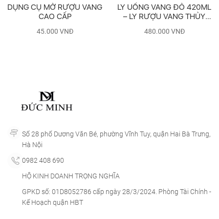
DỤNG CỤ MỞ RƯỢU VANG
LY UỐNG VANG ĐỎ 420ML
CAO CẤP
– LY RƯỢU VANG THỦY
TINH OCEAN SANTE RED
45.000
VNĐ
480.000
VNĐ
WINE (BỘ 6 LY)
Số 28 phố Dương Văn Bé, phường Vĩnh Tuy, quận Hai Bà Trưng,
Hà Nội
0982 408 690
HỘ KINH DOANH TRỌNG NGHĨA
GPKD số: 01D8052786 cấp ngày 28/3/2024. Phòng Tài Chính -
Kế Hoạch quận HBT