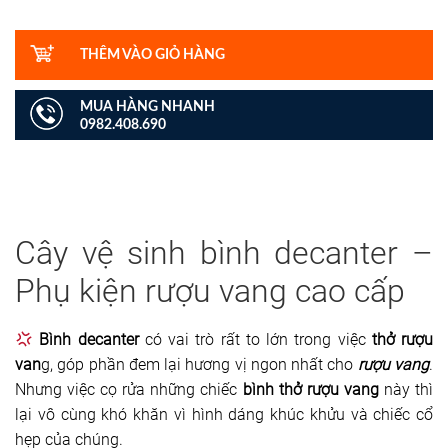
Số
lượng
THÊM VÀO GIỎ HÀNG
MUA HÀNG NHANH
0982.408.690
Cây vệ sinh bình decanter –
Phụ kiện rượu vang cao cấp
Bình decanter
có vai trò rất to lớn trong việc
thở rượu
van
g, góp phần đem lại hương vị ngon nhất cho
rượu vang
.
Nhưng việc cọ rửa những chiếc
bình thở rượu vang
này thì
lại vô cùng khó khăn vì hình dáng khúc khửu và chiếc cổ
hẹp của chúng.