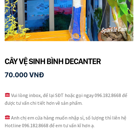
Dụng cụ rót rượu vang
Xô ướp đá rượu vang
Khác
Rượu Vang Nhập Khẩu
CÂY VỆ SINH BÌNH DECANTER
Giới thiệu
70.000
VNĐ
Kiến thức
Liên hệ
Vui lòng inbox, để lại SĐT hoặc gọi ngay 096.182.8668 để
được tư vấn chi tiết hơn về sản phẩm.
Anh chị em cửa hàng muốn nhập sỉ, số lượng thì liên hệ
Hotline 096.182.8668 để em tư vấn kĩ hơn ạ.