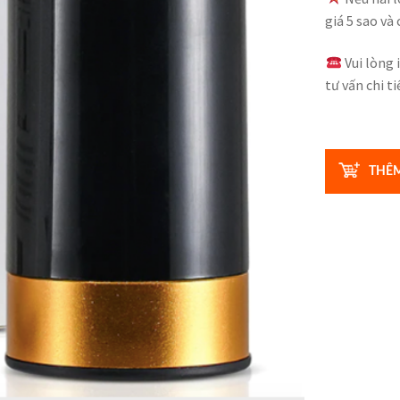
giá 5 sao và
Vui lòng 
tư vấn chi t
Số
lượng
THÊM