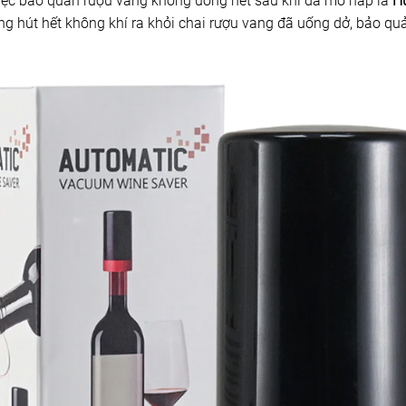
iệc bảo quản rượu vang không uống hết sau khi đã mở nắp là
Hú
ng hút hết không khí ra khỏi chai rượu vang đã uống dở, bảo quả