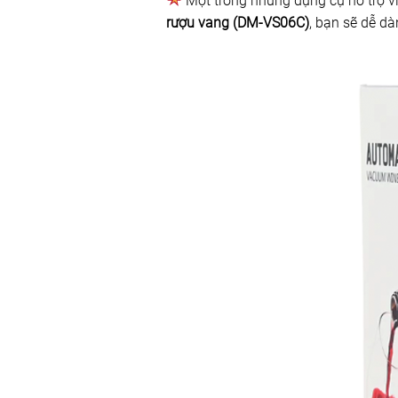
Một trong những dụng cụ hỗ trợ v
rượu vang (DM-VS06C)
, bạn sẽ dễ dà