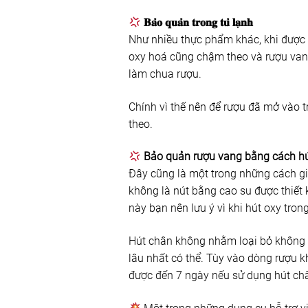
𝐁𝐚̉𝐨 𝐪𝐮𝐚̉𝐧 𝐭𝐫𝐨𝐧𝐠 𝐭𝐮̉ 𝐥𝐚̣𝐧𝐡
Như nhiều thực phẩm khác, khi được 
oxy hoá cũng chậm theo và rượu van
làm chua rượu.
Chính vì thế nên để rượu đã mở vào 
theo.
Bảo quản rượu vang bằng cách h
Đây cũng là một trong những cách gi
không là nút bằng cao su được thiết 
này bạn nên lưu ý vì khi hút oxy tron
Hút chân không nhằm loại bỏ không kh
lâu nhất có thể. Tùy vào dòng rượu k
được đến 7 ngày nếu sử dụng hút ch