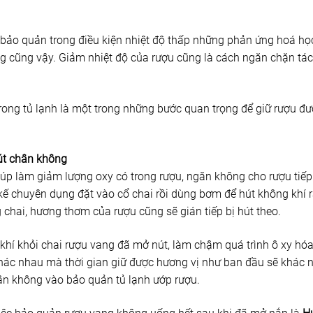
bảo quản trong điều kiện nhiệt độ thấp những phản ứng hoá họ
g cũng vậy. Giảm nhiệt độ của rượu cũng là cách ngăn chặn tá
trong tủ lạnh là một trong những bước quan trọng để giữ rượu đ
út chân không
úp làm giảm lượng oxy có trong rượu, ngăn không cho rượu tiếp
kế chuyên dụng đặt vào cổ chai rồi dùng bơm để hút không khí r
g chai, hương thơm của rượu cũng sẽ gián tiếp bị hút theo.
í khỏi chai rượu vang đã mở nút, làm chậm quá trình ô xy hóa,
hác nhau mà thời gian giữ được hương vị như ban đầu sẽ khác nh
ân không vào bảo quản tủ lạnh ướp rượu.