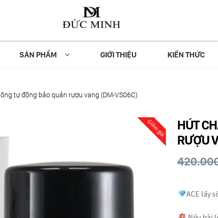
SẢN PHẨM
GIỚI THIỆU
KIẾN THỨC
hông tự động bảo quản rượu vang (DM-VS06C)
HÚT CH
Giảm giá
RƯỢU V
420.00
ACE lấy s
Nếu hài l