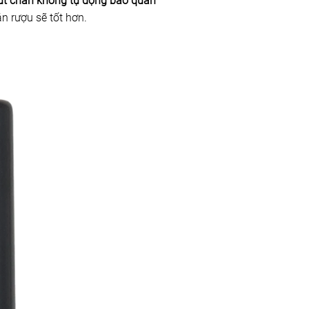
t chân không tự động bảo quản
n rượu sẽ tốt hơn.