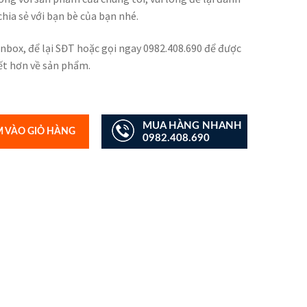
 chia sẻ với bạn bè của bạn nhé.
inbox, để lại SĐT hoặc gọi ngay 0982.408.690 để được
iết hơn về sản phẩm.
MUA HÀNG NHANH
 VÀO GIỎ HÀNG
0982.408.690