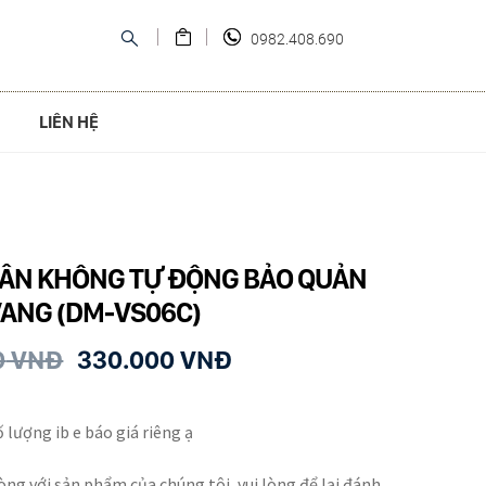
0982.408.690
LIÊN HỆ
ÂN KHÔNG TỰ ĐỘNG BẢO QUẢN
ANG (DM-VS06C)
0
VNĐ
330.000
VNĐ
ố lượng ib e báo giá riêng ạ
òng với sản phẩm của chúng tôi, vui lòng để lại đánh