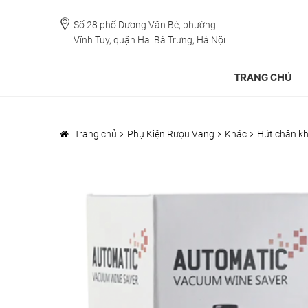
Đi
Chuyển
đến
đến
Số 28 phố Dương Văn Bé, phường
Vĩnh Tuy, quận Hai Bà Trưng, Hà Nội
Điều
nội
hướng
dung
TRANG CHỦ
Trang chủ
Phụ Kiện Rượu Vang
Khác
Hút chân k