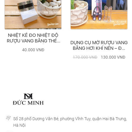
NHIỆT KẾ ĐO NHIỆT ĐỘ
RƯỢU VANG BẰNG THÉP
DỤNG CỤ MỞ RƯỢU VANG
KHÔNG RỈ
BẰNG HƠI KHÍ NÉN – ĐỒ
40.000
VNĐ
KHUI RƯỢU VANG CAO
170.000
VNĐ
130.000
VNĐ
CẤP
Số 28 phố Dương Văn Bé, phường Vĩnh Tuy, quận Hai Bà Trưng,
Hà Nội