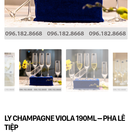
Dụng cụ rót rượu vang
Xô ướp đá rượu vang
Khác
Rượu Vang Nhập Khẩu
Giới thiệu
Kiến thức
Liên hệ
LY CHAMPAGNE VIOLA 190ML – PHA LÊ
TIỆP