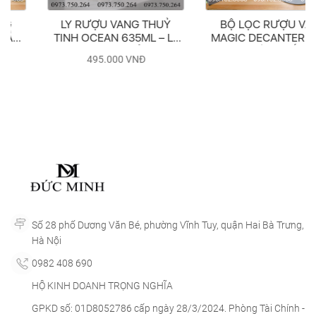
LY RƯỢU VANG THUỶ
BỘ LỌC RƯỢU VANG
TINH OCEAN 635ML – LY
MAGIC DECANTER THẦN
RƯỢU VANG THỦY TINH
THÁNH SỐ 1
495.000
VNĐ
SANTE BURGUNDY (BỘ 6
LY)
Số 28 phố Dương Văn Bé, phường Vĩnh Tuy, quận Hai Bà Trưng,
Hà Nội
0982 408 690
HỘ KINH DOANH TRỌNG NGHĨA
GPKD số: 01D8052786 cấp ngày 28/3/2024. Phòng Tài Chính -