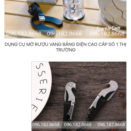
DỤNG CỤ MỞ RƯỢU VANG BẰNG ĐIỆN CAO CẤP SỐ 1 THỊ
TRƯỜNG