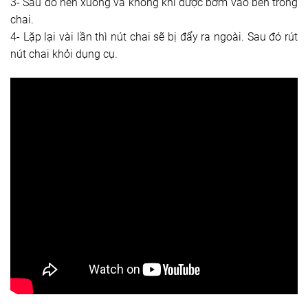
3- Sau đó nén xuống và không khí được bơm vào bên trong
chai.
4- Lặp lại vài lần thì nút chai sẽ bị đẩy ra ngoài. Sau đó rút
nút chai khỏi dụng cụ.