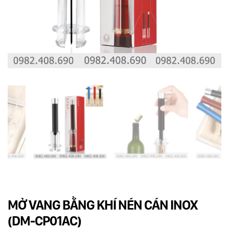
Dụng cụ rót rượu vang
Xô ướp đá rượu vang
Khác
Rượu Vang Nhập Khẩu
Giới thiệu
Kiến thức
Liên hệ
MỞ VANG BẰNG KHÍ NÉN CÁN INOX
(DM-CP01AC)