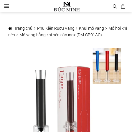
Đi
Chuyển
D
đến
đến
a
Điều
nội
Trang chủ
n
hướng
dung
h
Trang chủ
Phụ Kiện Rượu Vang
Khui mở vang
Mở hơi khí
Sản phẩm
m
nén
Mở vang bằng khí nén cán inox (DM-CP01AC)
ụ
c
Phụ Kiện Rượu Vang
Ly rượu vang
Decanter
Khui mở vang
Mở tự động
Mở hơi khí nén
Bảo quản rượu vang