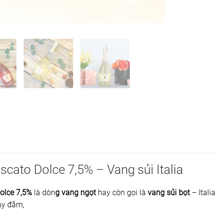
cato Dolce 7,5% – Vang sủi Italia
olce 7,5%
là dòn
g vang ngọt
hay còn gọi là
vang sủi bọt
– Italia
y đắm,