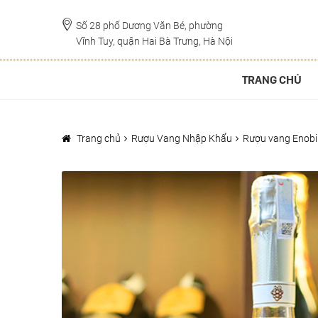
Đi
Chuyển
đến
đến
Số 28 phố Dương Văn Bé, phường
Vĩnh Tuy, quận Hai Bà Trưng, Hà Nội
Điều
nội
hướng
dung
TRANG CHỦ
Trang chủ
Rượu Vang Nhập Khẩu
Rượu vang Enobil