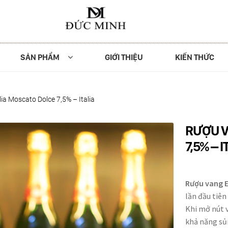
SẢN PHẨM
GIỚI THIỆU
KIẾN THỨC
ia Moscato Dolce 7,5% – Italia
RƯỢU V
7,5% – I
Rượu vang 
lần đầu tiên
Khi mở nút v
khả năng sủ