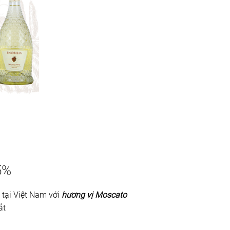
5%
n tại Việt Nam với
hương vị Moscato
ắt