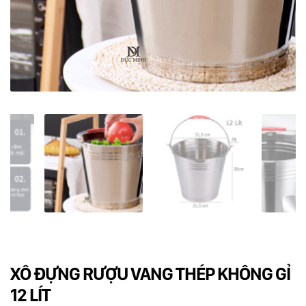
Dụng cụ rót rượu vang
Xô ướp đá rượu vang
Khác
Rượu Vang Nhập Khẩu
Giới thiệu
Kiến thức
Liên hệ
XÔ ĐỰNG RƯỢU VANG THÉP KHÔNG GỈ
12 LÍT