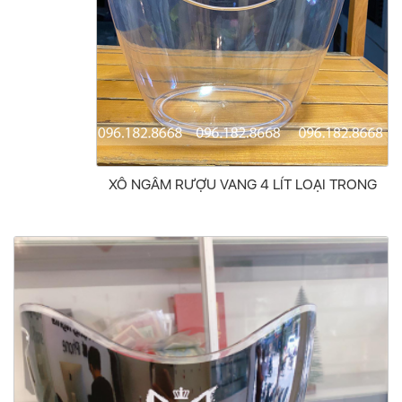
XÔ NGÂM RƯỢU VANG 4 LÍT LOẠI TRONG