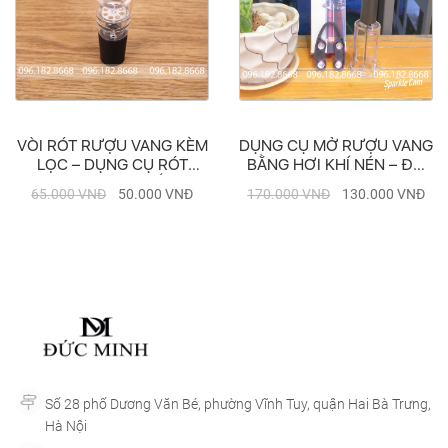
M
DỤNG CỤ MỞ RƯỢU VANG
VÒI RÓT RƯỢU VANG KÈ
BẰNG HƠI KHÍ NÉN – ĐỒ
LỌC – DỤNG CỤ RÓT
KHUI RƯỢU VANG CAO
RƯỢU VANG SỐ 1
170.000
VNĐ
130.000
VNĐ
65.000
VNĐ
50.000
VNĐ
CẤP
Số 28 phố Dương Văn Bé, phường Vĩnh Tuy, quận Hai Bà Trưng,
Hà Nội