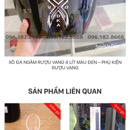
XÔ ĐÁ NGÂM RƯỢU VANG 4 LÍT MÀU ĐEN – PHỤ KIỆN
RƯỢU VANG
SẢN PHẨM LIÊN QUAN
á
Giảm giá
Giảm gi