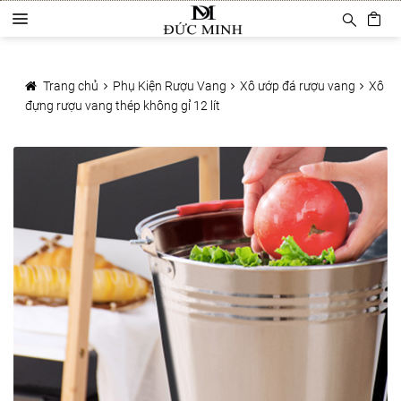
Đi
Chuyển
D
đến
đến
a
Điều
nội
Trang chủ
n
hướng
dung
h
Trang chủ
Phụ Kiện Rượu Vang
Xô ướp đá rượu vang
Xô
Sản phẩm
m
đựng rượu vang thép không gỉ 12 lít
ụ
c
Phụ Kiện Rượu Vang
Ly rượu vang
Decanter
Khui mở vang
Mở tự động
Mở hơi khí nén
Bảo quản rượu vang