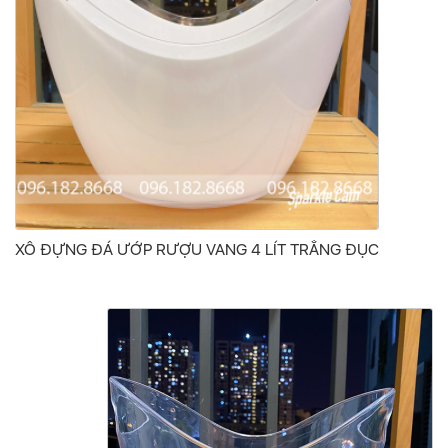
XÔ ĐỰNG ĐÁ ƯỚP RƯỢU VANG 4 LÍT TRẮNG ĐỤC